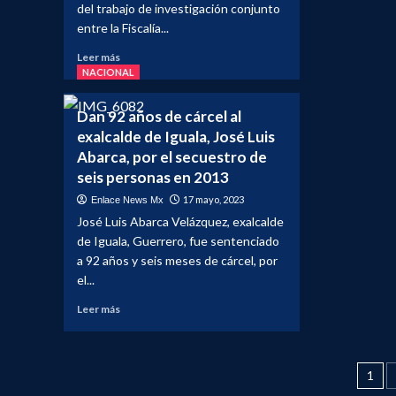
Chia
PAÍS
sobr
del trabajo de investigación conjunto
–
Regi
entre la Fiscalía...
Naci
panis
Leer
Leer más
es
más
NACIONAL
dete
sobre
con
UNA
cocai
Dan 92 años de cárcel al
MUJER
en
exalcalde de Iguala, José Luis
ORIGINARIA
pues
Abarca, por el secuestro de
DE
de
SAN
seis personas en 2013
contr
MIGUEL
17 mayo, 2023
Enlace News Mx
DE
José Luis Abarca Velázquez, exalcalde
ALLENDE
REPORTADA
de Iguala, Guerrero, fue sentenciado
COMO
a 92 años y seis meses de cárcel, por
DESAPARECIDA,
el...
FUE
LOCALIZADA
Leer
Leer más
EN
más
UNA
sobre
ALCANTARILLA
<strong>Dan
Pag
DE
92
1
MONTERREY
años