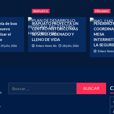
–
Nacional </strong>
radas
IRAPUATO
PÉNJAMO
ela de box
IRAPUATO PROYECTA UN
PÉNJAMO 
nuevo
CENTRO HISTÓRICO MÁS
COORDINA
lsar el
SEGURO, ORDENADO Y
MESA
vo
LLENO DE VIDA
INTERINST
LA SEGURI
29 julio, 2026
28 julio, 2026
Enlace News Mx
Enlace New
Buscar:
C
n
,