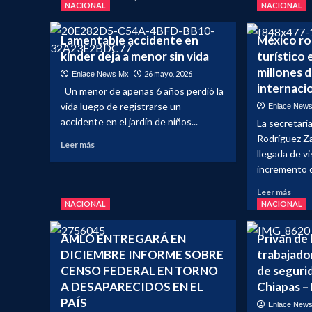
NACIONAL
NACIONAL
Lamentable accidente en
México r
kínder deja a menor sin vida
turístico
millones d
26 mayo, 2026
Enlace News Mx
internaci
Un menor de apenas 6 años perdió la
vida luego de registrarse un
Enlace New
accidente en el jardín de niños...
La secretari
Rodríguez Z
Leer
Leer más
llegada de v
más
incremento d
sobre
Lamentable
Leer
Leer más
accidente
más
NACIONAL
NACIONAL
en
sobr
kínder
Méxi
deja
AMLO ENTREGARÁ EN
Privan de 
romp
a
DICIEMBRE INFORME SOBRE
trabajador
réco
menor
CENSO FEDERAL EN TORNO
de seguri
turís
sin
en
A DESAPARECIDOS EN EL
Chiapas –
vida
2026
PAÍS
Enlace New
con