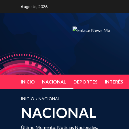
Saltar
6 agosto, 2026
al
contenido
INICIO
NACIONAL
DEPORTES
INTERÉS
INICIO
NACIONAL
NACIONAL
Último Momento, Noticias Nacionales.