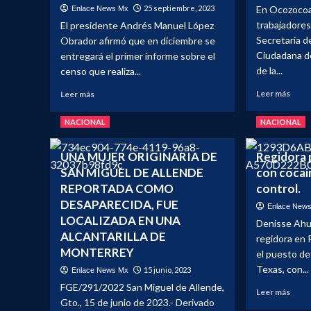
25 septiembre, 2023
En Ocozocoa
Enlace News Mx
26.2
millo
trabajadores
El presidente Andrés Manuel López
de
Secretaría d
Obrador afirmó que en diciembre se
visit
Ciudadana d
entregará el primer informe sobre el
inter
de la...
censo que realiza...
Leer
Leer
Leer más
Leer más
más
más
sobr
sobre
NACIONAL
NACIONAL
Priva
AMLO
de
ENTREGARÁ
UNA MUJER ORIGINARIA DE
Regidora 
la
EN
SAN MIGUEL DE ALLENDE
con cocai
liber
DICIEMBRE
a
INFORME
REPORTADA COMO
control.
14
SOBRE
DESAPARECIDA, FUE
Enlace New
traba
CENSO
LOCALIZADA EN UNA
Denisse Ahu
de
FEDERAL
ALCANTARILLA DE
la
EN
regidora en 
secre
MONTERREY
TORNO
el puesto de 
de
A
Texas, con...
15 junio, 2023
Enlace News Mx
segu
DESAPARECIDOS
FGE/291/2022 San Miguel de Allende,
públi
EN
Leer
Leer más
Gto., 15 de junio de 2023.- Derivado
en
EL
más