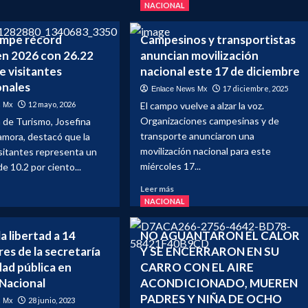
NACIONAL
ompe récord
Campesinos y transportistas
 en 2026 con 26.22
anuncian movilización
e visitantes
nacional este 17 de diciembre
onales
17 diciembre, 2025
Enlace News Mx
12 mayo, 2026
El campo vuelve a alzar la voz.
s Mx
Organizaciones campesinas y de
a de Turismo, Josefina
transporte anunciaron una
amora, destacó que la
movilización nacional para este
isitantes representa un
miércoles 17...
e 10.2 por ciento...
Leer
Leer más
más
NACIONAL
sobre
e
Campesinos
co
la libertad a 14
NO AGUANTARON EL CALOR
y
e
es de la secretaría
Y SE ENCERRARON EN SU
transportistas
rd
dad pública en
CARRO CON EL AIRE
anuncian
tico
movilización
 Nacional
ACONDICIONADO, MUEREN
nacional
PADRES Y NIÑA DE OCHO
28 junio, 2023
s Mx
este