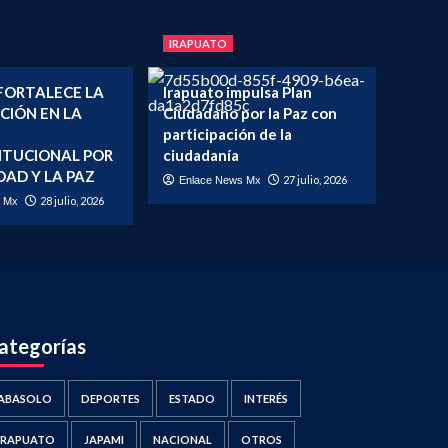
IRAPUATO
FORTALECE LA
Irapuato impulsa Plan
CIÓN EN LA
Ciudadano por la Paz con
participación de la
ITUCIONAL POR
ciudadanía
DAD Y LA PAZ
27 julio, 2026
Enlace News Mx
28 julio, 2026
s Mx
ategorías
ABASOLO
DEPORTES
ESTADO
INTERÉS
IRAPUATO
JAPAMI
NACIONAL
OTROS