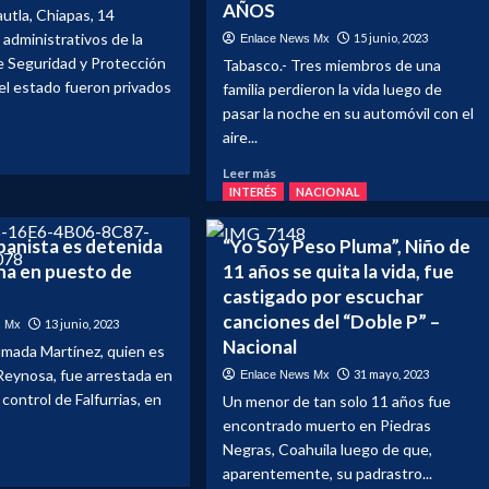
AÑOS
utla, Chiapas, 14
17
2
de
nes
 administrativos de la
15 junio, 2023
Enlace News Mx
diciembre
e Seguridad y Protección
Tabasco.- Tres miembros de una
antes
el estado fueron privados
familia perdieron la vida luego de
nacionales
pasar la noche en su automóvil con el
aire...
Leer
Leer más
e
más
INTERÉS
NACIONAL
n
sobre
NO
panista es detenida
“Yo Soy Peso Pluma”, Niño de
AGUANTARON
na en puesto de
tad
11 años se quita la vida, fue
EL
castigado por escuchar
CALOR
Y
canciones del “Doble P” –
13 junio, 2023
s Mx
jadores
SE
Nacional
mada Martínez, quien es
ENCERRARON
Reynosa, fue arrestada en
31 mayo, 2023
Enlace News Mx
EN
taría
control de Falfurrias, en
SU
Un menor de tan solo 11 años fue
CARRO
encontrado muerto en Piedras
ridad
CON
Negras, Coahuila luego de que,
ca
EL
aparentemente, su padrastro...
AIRE