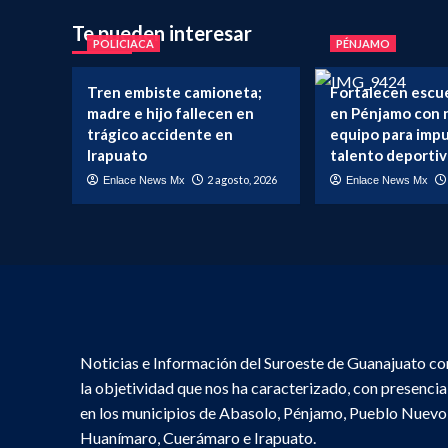
de
de
Te pueden interesar
cárcel
ent
POLICIACA
PÉNJAMO
al
exalcalde
de
Tren embiste camioneta;
Fortalecen escu
Iguala,
madre e hijo fallecen en
en Pénjamo con 
José
trágico accidente en
equipo para impu
Luis
Irapuato
talento deporti
Abarca,
2 agosto, 2026
Enlace News Mx
Enlace News Mx
por
el
secuestro
de
seis
personas
en
2013</strong>
Noticias e Información del Suroeste de Guanajuato co
la objetividad que nos ha caracterizado, con presencia
en los municipios de Abasolo, Pénjamo, Pueblo Nuevo
Huanímaro, Cuerámaro e Irapuato.