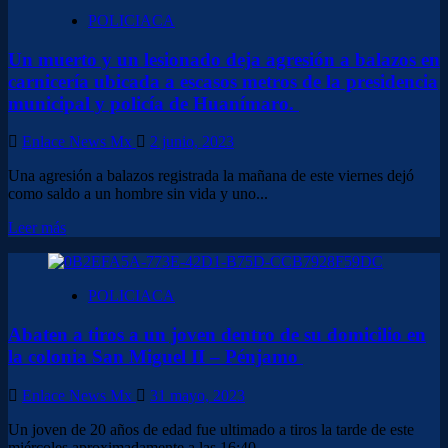
<strong>Encuentran
POLICIACA
restos
corpóreos
Un muerto y un lesionado deja agresión a balazos en
de
al
carnicería ubicada a escasos metros de la presidencia
menos
municipal y policía de Huanímaro.
tres
hombres
Enlace News Mx
2 junio, 2023
–
Irapuato </strong>
Una agresión a balazos registrada la mañana de este viernes dejó
como saldo a un hombre sin vida y uno...
Leer
Leer más
más
sobre
<strong>Un
POLICIACA
muerto
y
Abaten a tiros a un joven dentro de su domicilio en
un
lesionado
la colonia San Miguel II – Pénjamo
deja
agresión
Enlace News Mx
31 mayo, 2023
a
balazos
Un joven de 20 años de edad fue ultimado a tiros la tarde de este
en
miércoles aproximadamente a las 16:40...