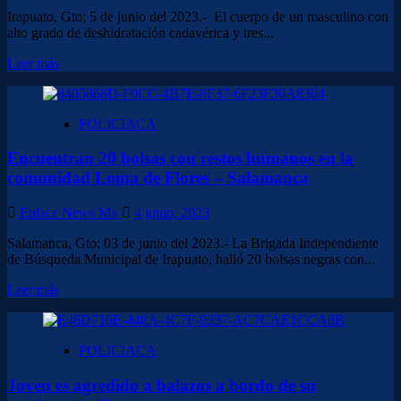
de
Irapuato, Gto; 5 de junio del 2023.- El cuerpo de un masculino con
su
alto grado de deshidratación cadavérica y tres...
triciclo
–
Leer
Leer más
Irapuato
más
sobre
Encuentran
POLICIACA
cuerpo
de
Encuentran 20 bolsas con restos humanos en la
un
hombre
comunidad Loma de Flores – Salamanca
en
fosa
Enlace News Mx
4 junio, 2023
clandestina
en
Salamanca, Gto; 03 de junio del 2023.- La Brigada Independiente
Loma
de Búsqueda Municipal de Irapuato, halló 20 bolsas negras con...
de
Flores
Leer
Leer más
–
más
Sucesos
sobre
Encuentran
POLICIACA
20
bolsas
Joven es agredido a balazos a bordo de su
con