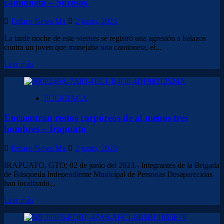
restos
camioneta – Sucesos
humanos
en
Enlace News Mx
2 junio, 2023
la
comunidad
La tarde noche de este viernes se registró una agresión a balazos
Loma
contra un joven que manejaba una camioneta, el...
de
Flores
Leer
Leer más
–
más
Salamanca
sobre
<strong>Joven
POLICIACA
es
agredido
Encuentran restos corpóreos de al menos tres
a
balazos
hombres – Irapuato
a
bordo
Enlace News Mx
2 junio, 2023
de
su
IRAPUATO, GTO; 02 de junio del 2023.- Integrantes de la Brigada
camioneta
de Búsqueda Independiente Municipal de Personas Desaparecidas
–
han localizado...
Sucesos </strong>
Leer
Leer más
más
sobre