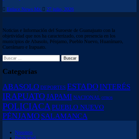
Enlace News Mx
27 julio, 2026
Noticias e Información del Suroeste de Guanajuato con la
objetividad que nos ha caracterizado, con presencia en los
municipios de Abasolo, Pénjamo, Pueblo Nuevo, Huanímaro,
Cuerámaro e Irapuato.
Buscar:
Categorías
ESTADO
ABASOLO
INTERÉS
DEPORTES
IRAPUATO
JAPAMI
NACIONAL
OTROS
POLICIACA
PUEBLO NUEVO
PÉNJAMO
SALAMANCA
Nosotros
Publicidad