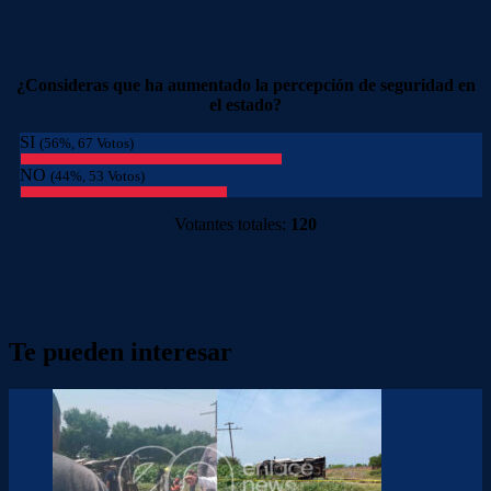
¿Consideras que ha aumentado la percepción de seguridad en
el estado?
SI
(56%, 67 Votos)
NO
(44%, 53 Votos)
Votantes totales:
120
Te pueden interesar