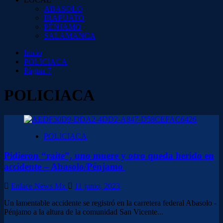
ABASOLO
IRAPUATO
PÉNJAMO
SALAMANCA
Inicio
POLICIACA
Página 7
POLICIACA
POLICIACA
Pidieron “raite”, uno muere y otro queda herido en
accidente – Abasolo/Pénjamo
Enlace News Mx
11 junio, 2023
Un lamentable accidente se registró en la carretera federal Abasolo -
Pénjamo a la altura de la comunidad San Vicente...