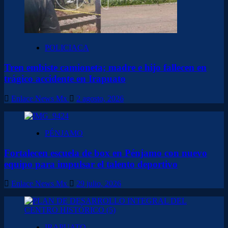
POLICIACA
Tren embiste camioneta; madre e hijo fallecen en
trágico accidente en Irapuato
Enlace News Mx
2 agosto, 2026
PÉNJAMO
Fortalecen escuela de box en Pénjamo con nuevo
equipo para impulsar el talento deportivo
Enlace News Mx
29 julio, 2026
IRAPUATO