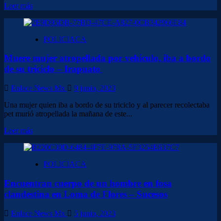
Leer
Leer más
más
sobre
<strong>Pidieron
POLICIACA
“raite”,
uno
Muere mujer atropellada por vehículo, iba a bordo
muere
y
de su triciclo – Irapuato
otro
queda
Enlace News Mx
9 junio, 2023
herido
en
Una mujer quien iba a bordo de su triciclo y al parecer recolectaba
accidente
pet murió atropellada la mañana de este...
–
Abasolo/Pénjamo </strong>
Leer
Leer más
más
sobre
Muere
POLICIACA
mujer
atropellada
Encuentran cuerpo de un hombre en fosa
por
vehículo,
clandestina en Loma de Flores – Sucesos
iba
a
Enlace News Mx
5 junio, 2023
bordo