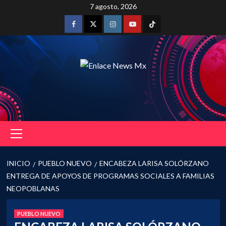
Saltar
7 agosto, 2026
al
contenido
Facebook
Twitter
Instagram
Youtube
Tiktok
Menú
principal
INICIO
PUEBLO NUEVO
ENCABEZA LARISA SOLÓRZANO
ENTREGA DE APOYOS DE PROGRAMAS SOCIALES A FAMILIAS
NEOPOBLANAS
PUEBLO NUEVO