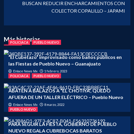
BUSCAN REDUCIR ENCHARCAMIENTOS CON
COLECTOR COPALILLO – JAPAMI
Más historias
POLICIACA
PUEBLO NUEVO
“El Cubetazo” improvisado como baños públicos en
las Fiestas de Pueblo Nuevo – Guanajuato
1 febrero, 2023
Enlace News Mx
POLICIACA
PUEBLO NUEVO
ABATEN A BALAZOS A “EL CHOTIYA”, QUEDÓ
AFUERA DE UN TALLER ELÉCTRICO – Pueblo Nuevo
8 marzo, 2022
Enlace News Mx
PUEBLO NUEVO
PARA SEGUIR LA FIESTA, GOBIERNO DE PUEBLO
NUEVO REGALA CUBREBOCAS BARATOS