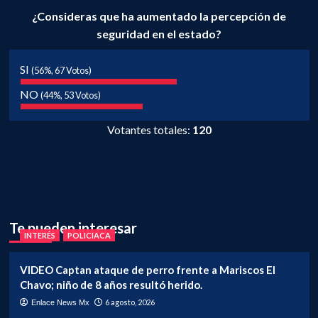
¿Consideras que ha aumentado la percepción de
seguridad en el estado?
SI
(56%, 67 Votos)
NO
(44%, 53 Votos)
Votantes totales:
120
Te pueden interesar
INTERÉS
POLICIACA
VIDEO Captan ataque de perro frente a Mariscos El
Chavo; niño de 8 años resultó herido.
6 agosto, 2026
Enlace News Mx