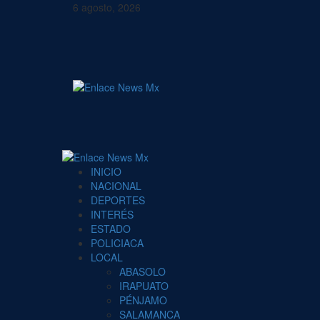
Saltar
6 agosto, 2026
al
contenido
Menú
principal
INICIO
NACIONAL
DEPORTES
INTERÉS
ESTADO
POLICIACA
LOCAL
ABASOLO
IRAPUATO
PÉNJAMO
SALAMANCA