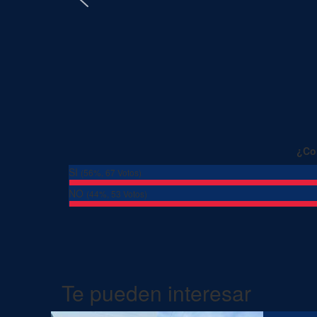
¿Con
SI
(56%, 67 Votos)
NO
(44%, 53 Votos)
Te pueden interesar