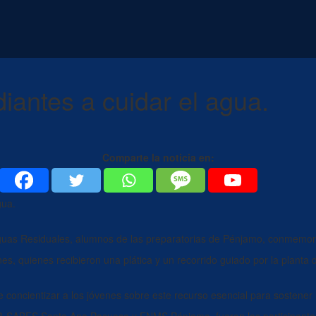
antes a cuidar el agua.
Comparte la noticia en:
gua.
 Aguas Residuales, alumnos de las preparatorias de Pénjamo, conmem
or
enes, quienes recibieron una
plática
y un recorrido guiado por la planta d
e concientizar a los jóvenes sobre este recurso esencial par
a sostener 