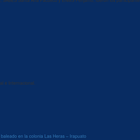
 SABES Santa Ana Pacueco y ENMS Pénjamo, fueron los participante
l e Internacional.
 baleado en la colonia Las Heras – Irapuato