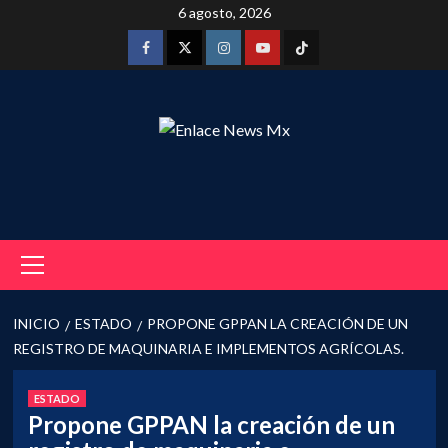
Saltar
6 agosto, 2026
al
contenido
Facebook
Twitter
Instagram
Youtube
Tiktok
Menú
principal
INICIO
ESTADO
PROPONE GPPAN LA CREACIÓN DE UN
REGISTRO DE MAQUINARIA E IMPLEMENTOS AGRÍCOLAS.
ESTADO
Propone GPPAN la creación de un