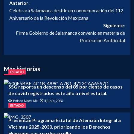
Navegación
Anterior:
Celebrará Salamanca desfile en conmemoración del 112
de
Aniversario de la Revolución Mexicana
entradas
Siguiente:
Firma Gobierno de Salamanca convenio en materia de
Protección Ambiental
Más historias
ESTADO
SSG reporta un descenso del 85 por ciento de casos
de covid registrados este año a nivel estatal.
4 junio, 2026
Enlace News Mx
ESTADO
Presentan Programa Estatal de Atención Integral a
Víctimas 2025-2030, priorizando los Derechos
Humanos para su desarrollo.