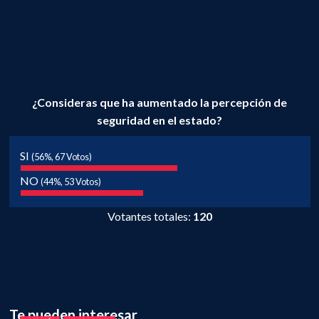
¿Consideras que ha aumentado la percepción de
seguridad en el estado?
SI
(56%, 67 Votos)
NO
(44%, 53 Votos)
Votantes totales:
120
Te pueden interesar