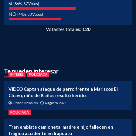
SI
(56%, 67 Votos)
NO
(44%, 53 Votos)
Votantes totales:
120
Te pueden interesar
INTERÉS
POLICIACA
VIDEO Captan ataque de perro frente a Mariscos El
Chavo; niño de 8 años resultó herido.
6 agosto, 2026
Enlace News Mx
POLICIACA
Tren embiste camioneta; madre e hijo fallecen en
trágico accidente en Irapuato