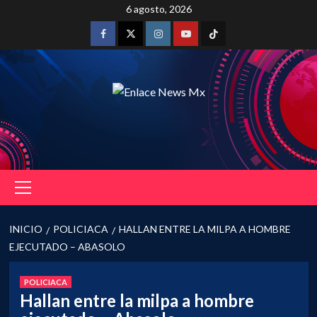
Saltar
6 agosto, 2026
al
contenido
Facebook
Twitter
Instagram
Youtube
Tiktok
Menú
principal
INICIO
POLICIACA
HALLAN ENTRE LA MILPA A HOMBRE
EJECUTADO – ABASOLO
POLICIACA
Hallan entre la milpa a hombre