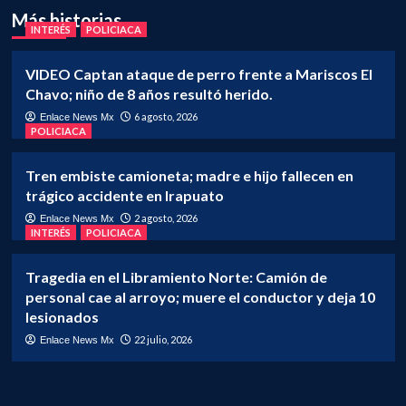
Más historias
INTERÉS
POLICIACA
VIDEO Captan ataque de perro frente a Mariscos El
Chavo; niño de 8 años resultó herido.
6 agosto, 2026
Enlace News Mx
POLICIACA
Tren embiste camioneta; madre e hijo fallecen en
trágico accidente en Irapuato
2 agosto, 2026
Enlace News Mx
INTERÉS
POLICIACA
Tragedia en el Libramiento Norte: Camión de
personal cae al arroyo; muere el conductor y deja 10
lesionados
22 julio, 2026
Enlace News Mx