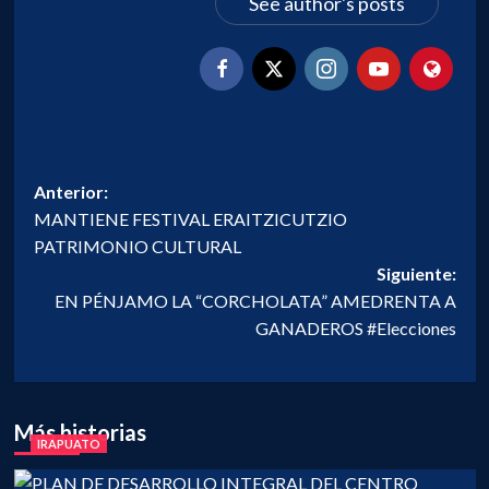
See author's posts
Navegación
Anterior:
MANTIENE FESTIVAL ERAITZICUTZIO
de
PATRIMONIO CULTURAL
entradas
Siguiente:
EN PÉNJAMO LA “CORCHOLATA” AMEDRENTA A
GANADEROS #Elecciones
Más historias
IRAPUATO