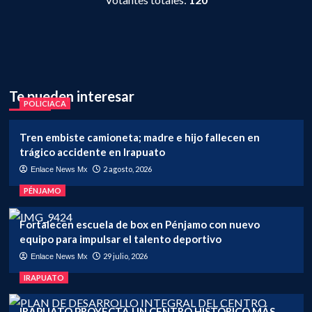
Te pueden interesar
POLICIACA
Tren embiste camioneta; madre e hijo fallecen en
trágico accidente en Irapuato
2 agosto, 2026
Enlace News Mx
PÉNJAMO
Fortalecen escuela de box en Pénjamo con nuevo
equipo para impulsar el talento deportivo
29 julio, 2026
Enlace News Mx
IRAPUATO
IRAPUATO PROYECTA UN CENTRO HISTÓRICO MÁS