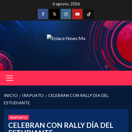
Saltar
6 agosto, 2026
al
contenido
Facebook
Twitter
Instagram
Youtube
Tiktok
Menú
principal
INICIO
IRAPUATO
CELEBRAN CON RALLY DÍA DEL
ESTUDIANTE
IRAPUATO
CELEBRAN CON RALLY DÍA DEL