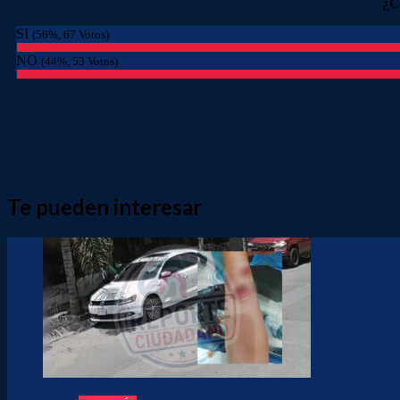
¿C
SI
(56%, 67 Votos)
NO
(44%, 53 Votos)
Te pueden interesar