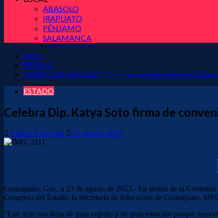
ABASOLO
IRAPUATO
PÉNJAMO
SALAMANCA
Inicio
ESTADO
Celebra Dip. Katya Soto firma de convenio entre el Congre
ESTADO
Celebra Dip. Katya Soto firma de conven
Enlace News Mx
23 agosto, 2023
Guanajuato, Gto., a 23 de agosto de 2023.- En sesión de la Comisión
Congreso del Estado, la Secretaría de Educación de Guanajuato, SIPI
“Este acto nos llena de gran orgullo y de gran emoción porque nuevam