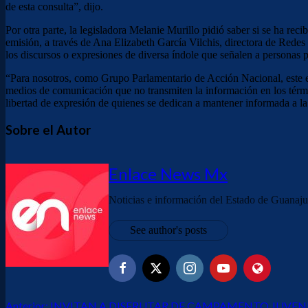
de esta consulta”, dijo.
Por otra parte, la legisladora Melanie Murillo pidió saber si se ha re
emisión, a través de Ana Elizabeth García Vilchis, directora de Rede
los discursos o expresiones de diversa índole que señalen a personas pe
“Para nosotros, como Grupo Parlamentario de Acción Nacional, este e
medios de comunicación que no transmiten la información en los térmi
libertad de expresión de quienes se dedican a mantener informada a la
Sobre el Autor
Enlace News Mx
Noticias e información del Estado de Guanajua
See author's posts
Anterior:
INVITAN A DISFRUTAR DE CAMPAMENTO JUVEN