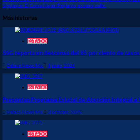
Navegación
Siguiente:
El Comalillo en Pénjamo, estrena calle.
de
entradas
Más historias
ESTADO
SSG reporta un descenso del 85 por ciento de casos d
Enlace News Mx
4 junio, 2026
ESTADO
Presentan Programa Estatal de Atención Integral a 
Enlace News Mx
3 octubre, 2025
ESTADO