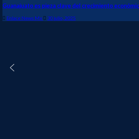
Guanajuato es pieza clave del crecimiento económic
Enlace News Mx
30 julio, 2025