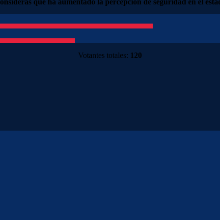
onsideras que ha aumentado la percepción de seguridad en el esta
Votantes totales:
120