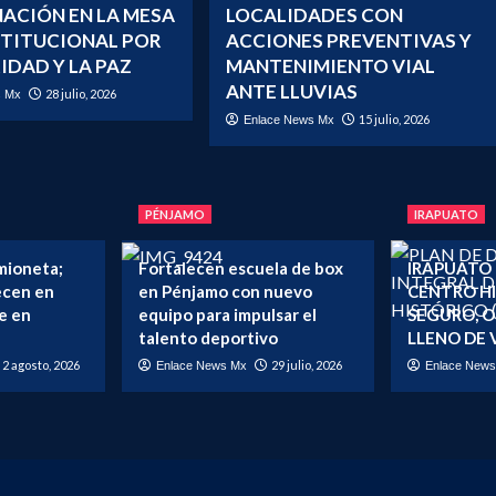
ACIÓN EN LA MESA
LOCALIDADES CON
STITUCIONAL POR
ACCIONES PREVENTIVAS Y
IDAD Y LA PAZ
MANTENIMIENTO VIAL
ANTE LLUVIAS
28 julio, 2026
s Mx
15 julio, 2026
Enlace News Mx
PÉNJAMO
IRAPUATO
mioneta;
Fortalecen escuela de box
IRAPUATO
lecen en
en Pénjamo con nuevo
CENTRO H
e en
equipo para impulsar el
SEGURO, 
talento deportivo
LLENO DE 
2 agosto, 2026
29 julio, 2026
Enlace News Mx
Enlace New