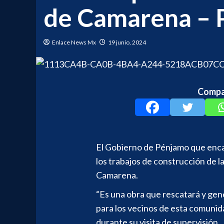
de Camarena – 
Enlace News Mx
19 junio, 2024
Compar
El Gobierno de Pénjamo que enc
los trabajos de construcción de l
Camarena.
“Es una obra que rescatará y gen
para los vecinos de esta comunida
durante su visita de supervisión.