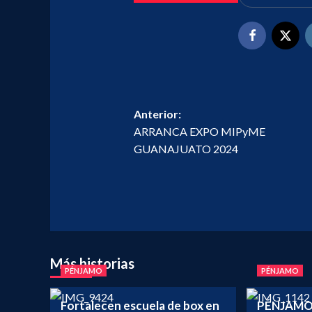
Navegación
Anterior:
ARRANCA EXPO MIPyME
de
GUANAJUATO 2024
entradas
Más historias
PÉNJAMO
PÉNJAMO
Fortalecen escuela de box en
PÉNJAMO