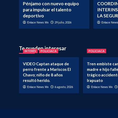
Pénjamo con nuevo equipo
COORDIN
para impulsar el talento
INTERIN
deportivo
LA SEGUR
29 julio, 2026
Enlace News Mx
Enlace New
Te pueden interesar
INTERÉS
POLICIACA
POLICIACA
VIDEO Captan ataque de
Tren embiste ca
perro frente a Mariscos El
madre e hijo fal
Chavo; niño de 8 años
trágico accident
resultó herido.
Irapuato
6 agosto, 2026
Enlace News Mx
Enlace News Mx