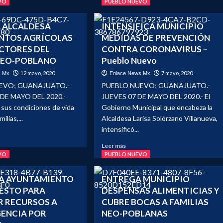
VO
PUEBLO NUEVO
 ALCALDESA
INTENSIFICA MUNICIPIO
NTOS AGRÍCOLAS
MEDIDAS DE PREVENCIÓN
CTORES DEL
CONTRA CORONAVIRUS –
NEO-POBLANO
Pueblo Nuevo
12 mayo, 2020
7 mayo, 2020
s Mx
Enlace News Mx
EVO; GUANAJUATO.-
PUEBLO NUEVO; GUANAJUATO.-
DE MAYO DEL 2020.-
JUEVES 07 DE MAYO DEL 2020.- El
 sus condiciones de vida
Gobierno Municipal que encabeza la
ilias,...
Alcaldesa Larisa Solórzano Villanueva,
intensificó...
Leer
Leer más
e
más
VO
PUEBLO NUEVO
REGA
sobre
LDESA
INTENSIFICA
A AYUNTAMIENTO
ENTREGA MUNICIPIO
LEMENTOS
MUNICIPIO
ESTO PARA
DESPENSAS ALIMENTICIAS Y
COLAS
MEDIDAS
R RECURSOS A
CUBRE BOCAS A FAMILIAS
DE
DUCTORES
PREVENCIÓN
ENCIA POR
NEO-POBLANAS
CONTRA