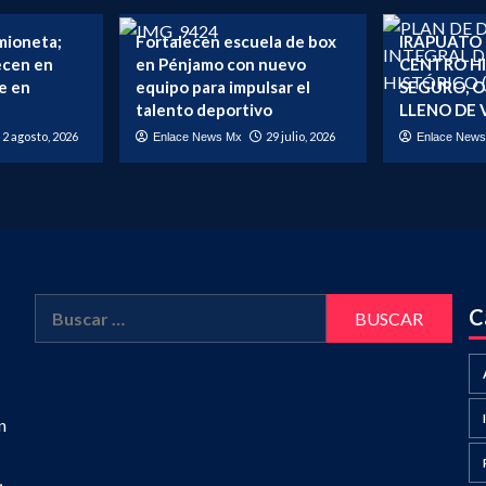
mioneta;
Fortalecen escuela de box
IRAPUATO
lecen en
en Pénjamo con nuevo
CENTRO H
e en
equipo para impulsar el
SEGURO, 
talento deportivo
LLENO DE 
2 agosto, 2026
29 julio, 2026
Enlace News Mx
Enlace New
Buscar:
C
n
,