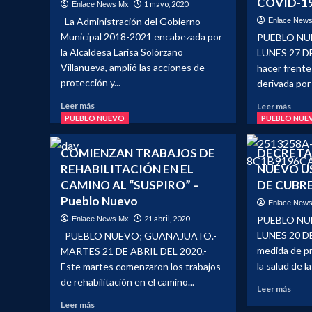
COVID-1
1 mayo, 2020
Enlace News Mx
CAM
A
NEO
La Administración del Gobierno
Enlace New
FAMILIAS
POB
NEO-
Municipal 2018-2021 encabezada por
PUEBLO NU
POBLANAS
la Alcaldesa Larisa Solórzano
LUNES 27 DE
Villanueva, amplió las acciones de
hacer frente
protección y...
derivada por 
Leer
Leer
Leer más
Leer más
más
más
PUEBLO NUEVO
PUEBLO NUE
sobre
sobr
AMPLÍA
MODI
COMIENZAN TRABAJOS DE
DECRETA
MUNICIPIO
AYU
REHABILITACIÓN EN EL
NUEVO U
ACCIONES
PRE
CAMINO AL “SUSPIRO” –
DE
DE CUBR
PAR
PROTECCIÓN
DEST
Pueblo Nuevo
Enlace New
Y
REC
21 abril, 2020
PUEBLO NU
Enlace News Mx
MEDIDAS
A
LUNES 20 D
PUEBLO NUEVO; GUANAJUATO.-
PREVENTIVAS
CON
CONTRA
medida de pr
POR
MARTES 21 DE ABRIL DEL 2020.-
CORONAVIRUS
COVI
la salud de las
Este martes comenzaron los trabajos
19
de rehabilitación en el camino...
Leer
Leer más
más
Leer
Leer más