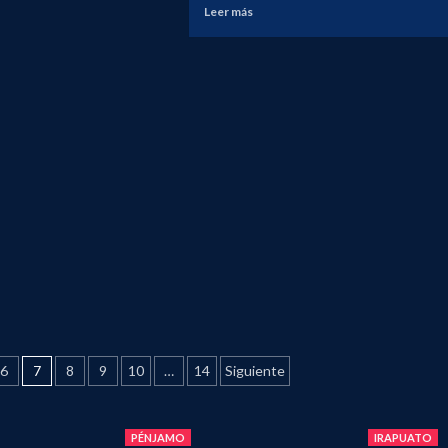
e
Leer
Leer más
RETAN
más
sobre
BLO
FIRMA
VO
LARISA
SOLÓRZANO
IGATORIO
CONVENIO
PARA
RE
“PROGRAMA
AS
DE
EMPLEO
TEMPORAL
EMERGENTE”
6
7
8
9
10
…
14
Siguiente
PÉNJAMO
IRAPUATO