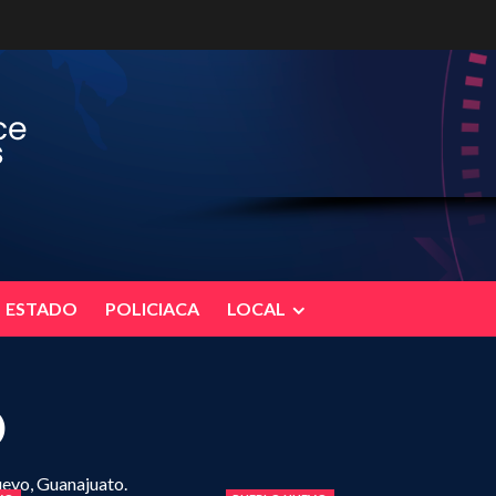
ESTADO
POLICIACA
LOCAL
O
evo, Guanajuato.