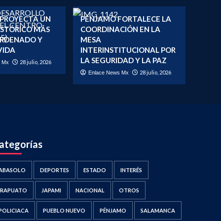
 PROYECTA UN
PÉNJAMO FORTALECE LA
ISTÓRICO MÁS
COORDINACIÓN EN LA
ORDENADO Y
MESA
VIDA
INTERINSTITUCIONAL POR
LA SEGURIDAD Y LA PAZ
28 julio, 2026
s Mx
28 julio, 2026
Enlace News Mx
ategorías
ABASOLO
DEPORTES
ESTADO
INTERÉS
IRAPUATO
JAPAMI
NACIONAL
OTROS
POLICIACA
PUEBLO NUEVO
PÉNJAMO
SALAMANCA