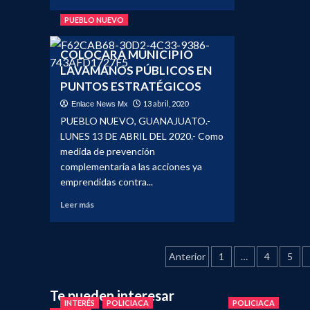
sobr
más
DEC
sobre
PUEBLO NUEVO
EN
COMIENZAN
PUE
TRABAJOS
COLOCARÁ MUNICIPIO
NUE
DE
USO
LAVAMANOS PÚBLICOS EN
REHABILITACIÓN
OBL
EN
PUNTOS ESTRATÉGICOS
DE
EL
13 abril, 2020
Enlace News Mx
CUB
CAMINO
BOC
PUEBLO NUEVO, GUANAJUATO.-
AL
LUNES 13 DE ABRIL DEL 2020.- Como
“SUSPIRO”
–
medida de prevención
Pueblo
complementaria a las acciones ya
Nuevo
emprendidas contra...
Leer
Leer más
más
sobre
COLOCARÁ
Paginación
MUNICIPIO
Anterior
1
…
4
5
LAVAMANOS
de
PÚBLICOS
Te pueden interesar
EN
entradas
INTERÉS
POLICIACA
POLICIACA
PUNTOS