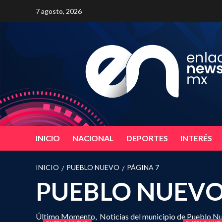
Saltar
7 agosto, 2026
al
contenido
INICIO
NACIONAL
DEPORTES
INTERÉS
INICIO
PUEBLO NUEVO
PÁGINA 7
PUEBLO NUEV
Último Momento, Noticias del municipio de Pueblo Nu