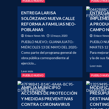
PUEBLO NUEVO
PUEBLO NUE
ENTREGA LARISA
ENTREGA
SOLÓRZANO NUEVA CALLE
IMPLEME
REFORMA A FAMILIAS NEO-
A PRODU
POBLANAS
CAMPO 
13 mayo, 2020
Enlace News Mx
Enlace New
PUEBLO NUEVO; GUANAJUATO.-
PUEBLO NU
MIÉRCOLES 13 DE MAYO DEL 2020.-
MARTES 12 
Como parte del programa general de
Para mejorar
obra pública correspondiente al
y la de sus fam
ejercicio...
Leer
Leer más
más
Leer
Leer más
sobr
más
PUEBLO NUEVO
PUEBLO NUE
ENT
sobre
ALCA
ENTREGA
AMPLÍA MUNICIPIO
MODIFIC
IMP
LARISA
ACCIONES DE PROTECCIÓN
PRESUPU
AGRÍ
SOLÓRZANO
A
Y MEDIDAS PREVENTIVAS
DESTINA
NUEVA
PRO
CALLE
CONTRA CORONAVIRUS
CONTING
DEL
REFORMA