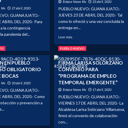
9
23 abril, 2020
Enlace News Mx
PO
CORONAVIRUS
-
27 abril, 2020
PUEBLO NUEVO; GUANAJUATO.-
s Mx
–
LANO
Pueblo
JUEVES 23 DE ABRIL DEL 2020.- Tal
EVO; GUANAJUATO.-
Nuevo
como lo ofreció y una vez concluida la
 ABRIL DEL 2020.- Para
entrega en...
 a la contingencia
la pandemia del...
Leer
Leer más
más
sobre
VO
PUEBLO NUEVO
ENTREGA
e
MUNICIPIO
FICA
N EN PUEBLO
FIRMA LARISA SOLÓRZANO
DESPENSAS
NTAMIENTO
SO OBLIGATORIO
CONVENIO PARA
ALIMENTICIAS
SUPUESTO
Y
E BOCAS
“PROGRAMA DE EMPLEO
A
CUBRE
INAR
TEMPORAL EMERGENTE”
20 abril, 2020
s Mx
BOCAS
URSOS
EVO; GUANAJUATO.-
17 abril, 2020
Enlace News Mx
A
FAMILIAS
E ABRIL DEL 2020.- Como
PUEBLO NUEVO; GUANAJUATO.-
TINGENCIA
NEO-
otección y prevención a
VIERNES 17 DE ABRIL DEL 2020.- La
POBLANAS
D-
...
Alcaldesa Larisa Solórzano Villanueva,
firmó el convenio de colaboración
con...